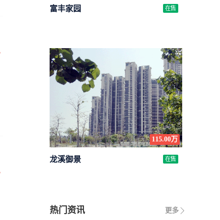
富丰家园
在售
万
115.00万
龙溪御景
在售
万
热门资讯
更多