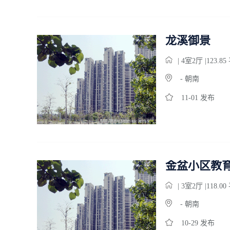
龙溪御景
| 4
室
2
厅 |123.8
- 朝南
11-01 发布
金盆小区教
| 3
室
2
厅 |118.0
- 朝南
10-29 发布