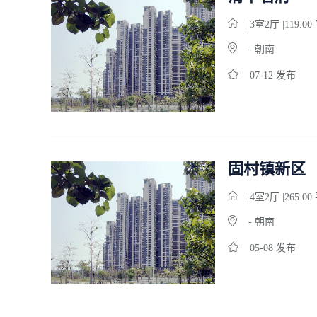
| 3
室
2
厅 |119.0
- 朝南
07-12 发布
固村镇新区
| 4
室
2
厅 |265.0
- 朝南
05-08 发布