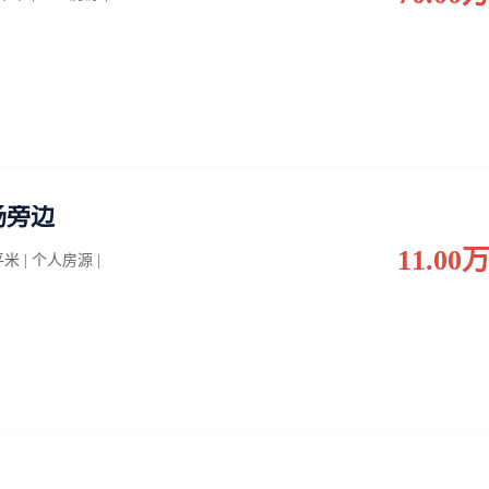
场旁边
11.00
 平米 | 个人房源 |