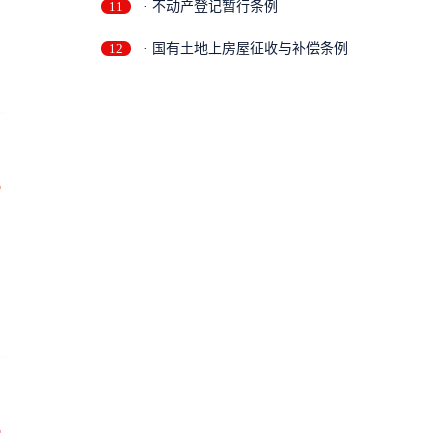
11
· 不动产登记暂行条例
12
· 国有土地上房屋征收与补偿条例
万
万