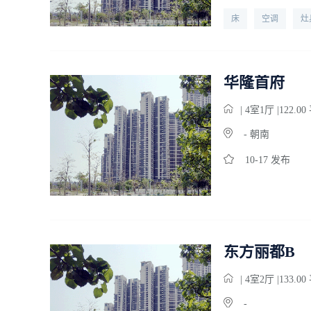
床
空调
灶
电话
宽带
华隆首府
| 4
室
1
厅 |122.0
- 朝南
10-17 发布
东方丽都B
| 4
室
2
厅 |133.0
-