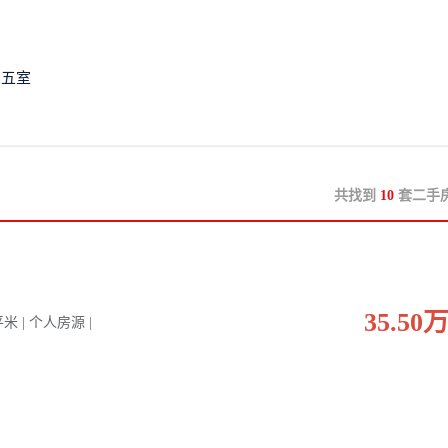
五室
共找到
10
套二手
35.50
 平米 | 个人房源 |