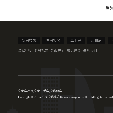
当前
新房楼盘
看房报名
二手房
出租房
法律申明
套餐标准
金币充值
意见建议
联系我们
宁都房产网,宁都二手房,宁都租房
Copyright © 2017-2024 宁都房产网 www.woyexinxi30.cn All rights reserved