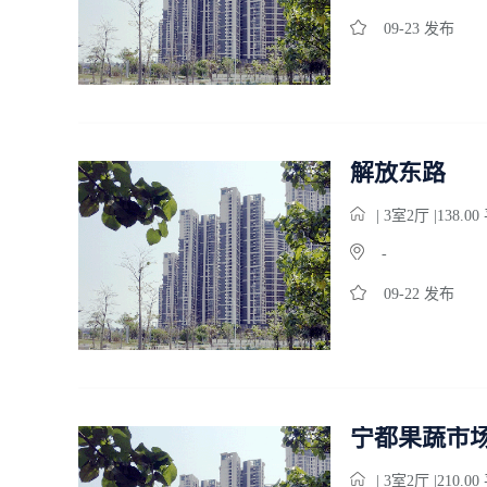
09-23 发布
解放东路
| 3
室
2
厅 |138.0
-
09-22 发布
宁都果蔬市
| 3
室
2
厅 |210.0