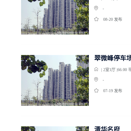
-
08-20 发布
翠微峰停车
| 2
室
1
厅 |66.00
-
07-19 发布
清华名府