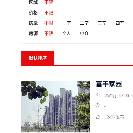
区域
不限
价格
不限
房型
不限
一室
二室
三室
四室
房源
不限
个人
中介
默认排序
富丰家园
| 2
室
1
厅 |93.00
-
12-06 发布