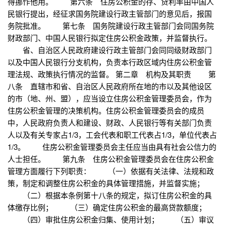
得挪作他用。 第六条 住房公积金的存、贷利率由中国人
民银行提出，经征求国务院建设行政主管部门的意见后，报国
务院批准。 第七条 国务院建设行政主管部门会同国务院
财政部门、中国人民银行拟定住房公积金政策，并监督执行。
省、自治区人民政府建设行政主管部门会同同级财政部门
以及中国人民银行分支机构，负责本行政区域内住房公积金管
理法规、政策执行情况的监督。 第二章 机构及其职责 第
八条 直辖市和省、自治区人民政府所在地的市以及其他设区
的市（地、州、盟），应当设立住房公积金管理委员会，作为
住房公积金管理的决策机构。住房公积金管理委员会的成员
中，人民政府负责人和建设、财政、人民银行等有关部门负责
人以及有关专家占1/3，工会代表和职工代表占1/3，单位代表占
1/3。 住房公积金管理委员会主任应当由具有社会公信力的
人士担任。 第九条 住房公积金管理委员会在住房公积金
管理方面履行下列职责： （一）依据有关法律、法规和政
策，制定和调整住房公积金的具体管理措施，并监督实施；
（二）根据本条例第十八条的规定，拟订住房公积金的具
体缴存比例； （三）确定住房公积金的最高贷款额度；
（四）审批住房公积金归集、使用计划； （五）审议