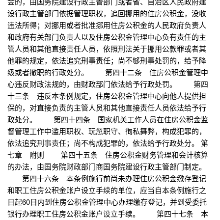
金的，由国务院建设行政主管部门或者省、自治区人民政府建
设行政主管部门依据管理职权，追回挪用的住房公积金，没收
违法所得；对挪用或者批准挪用住房公积金的人民政府负责人
和政府有关部门负责人以及住房公积金管理中心负有责任的主
管人员和其他直接责任人员，依照刑法关于挪用公款罪或者其
他罪的规定，依法追究刑事责任；尚不够刑事处罚的，给予降
级或者撤职的行政处分。 第四十二条 住房公积金管理中
心违反财政法规的，由财政部门依法给予行政处罚。 第四
十三条 违反本条例规定，住房公积金管理中心向他人提供担
保的，对直接负责的主管人员和其他直接责任人员依法给予行
政处分。 第四十四条 国家机关工作人员在住房公积金监
督管理工作中滥用职权、玩忽职守、徇私舞弊，构成犯罪的，
依法追究刑事责任；尚不构成犯罪的，依法给予行政处分。 第
七章 附则 第四十五条 住房公积金财务管理和会计核算
的办法，由国务院财政部门商国务院建设行政主管部门制定。
第四十六条 本条例施行前尚未办理住房公积金缴存登记
和职工住房公积金账户设立手续的单位，应当自本条例施行之
日起60日内到住房公积金管理中心办理缴存登记，并到受委托
银行办理职工住房公积金账户设立手续。 第四十七条 本