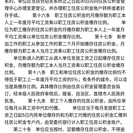
系的，单位应当自劳动关系终止之日起30日内向住房公积金管
理中心办理变更登记，并办理职工住房公积金账户转移或者封
存手续。 第十六条 职工住房公积金的月缴存额为职工本
人上一年度月平均工资乘以职工住房公积金缴存比例。 单
位为职工缴存的住房公积金的月缴存额为职工本人上一年度月
平均工资乘以单位住房公积金缴存比例。 第十七条 新参
加工作的职工从参加工作的第二个月开始缴存住房公积金，月
缴存额为职工本人当月工资乘以职工住房公积金缴存比例。
单位新调入的职工从调入单位发放工资之日起缴存住房公
积金，月缴存额为职工本人当月工资乘以职工住房公积金缴存
比例。 第十八条 职工和单位住房公积金的缴存比例均不
得低于职工上一年度月平均工资的5％；有条件的城市，可以适
当提高缴存比例。具体缴存比例由住房公积金管理委员会拟
订，经本级人民政府审核后，报省、自治区、直辖市人民政府
批准。 第十九条 职工个人缴存的住房公积金，由所在单
位每月从其工资中代扣代缴。 单位应当于每月发放职工工
资之日起5日内将单位缴存的和为职工代缴的住房公积金汇缴到
住房公积金专户内，由受委托银行计入职工住房公积金账户。
第二十条 单位应当按时、足额缴存住房公积金，不得逾