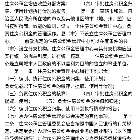
住房公积金增值收益分配方案； （六）审批住房公积金归
集、使用计划执行情况的报告。 第十条 直辖市和省、自
治区人民政府所在地的市以及其他设区的市（地、州、盟）应
当按照精简、效能的原则，设立一个住房公积金管理中心，负
责住房公积金的管理运作。县（市）不设立住房公积金管理中
心。 前款规定的住房公积金管理中心可以在有条件的县
（市）设立分支机构。住房公积金管理中心与其分支机构应当
实行统一的规章制度，进行统一核算。 住房公积金管理中
心是直属城市人民政府的不以营利为目的的独立的事业单位。
第十一条 住房公积金管理中心履行下列职责：
（一）编制、执行住房公积金的归集、使用计划； （二）
负责记载职工住房公积金的缴存、提取、使用等情况；
（三）负责住房公积金的核算； （四）审批住房公积金的
提取、使用； （五）负责住房公积金的保值和归还；
（六）编制住房公积金归集、使用计划执行情况的报告；
（七）承办住房公积金管理委员会决定的其他事项。 第十
二条 住房公积金管理委员会应当按照中国人民银行的有关规
定，指定受委托办理住房公积金金融业务的商业银行（以下简
称受委托银行）；住房公积金管理中心应当委托受委托银行办