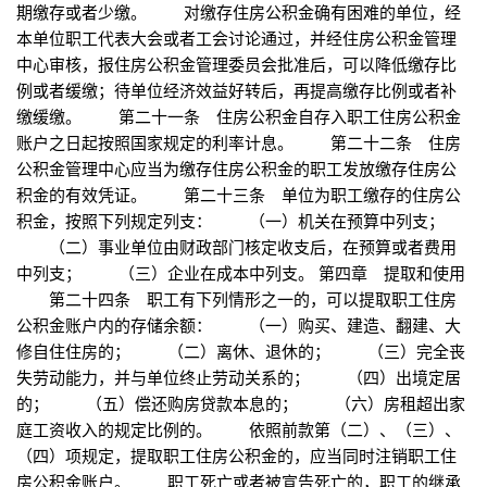
期缴存或者少缴。 对缴存住房公积金确有困难的单位，经
本单位职工代表大会或者工会讨论通过，并经住房公积金管理
中心审核，报住房公积金管理委员会批准后，可以降低缴存比
例或者缓缴；待单位经济效益好转后，再提高缴存比例或者补
缴缓缴。 第二十一条 住房公积金自存入职工住房公积金
账户之日起按照国家规定的利率计息。 第二十二条 住房
公积金管理中心应当为缴存住房公积金的职工发放缴存住房公
积金的有效凭证。 第二十三条 单位为职工缴存的住房公
积金，按照下列规定列支： （一）机关在预算中列支；
（二）事业单位由财政部门核定收支后，在预算或者费用
中列支； （三）企业在成本中列支。 第四章 提取和使用
第二十四条 职工有下列情形之一的，可以提取职工住房
公积金账户内的存储余额： （一）购买、建造、翻建、大
修自住住房的； （二）离休、退休的； （三）完全丧
失劳动能力，并与单位终止劳动关系的； （四）出境定居
的； （五）偿还购房贷款本息的； （六）房租超出家
庭工资收入的规定比例的。 依照前款第（二）、（三）、
（四）项规定，提取职工住房公积金的，应当同时注销职工住
房公积金账户。 职工死亡或者被宣告死亡的，职工的继承