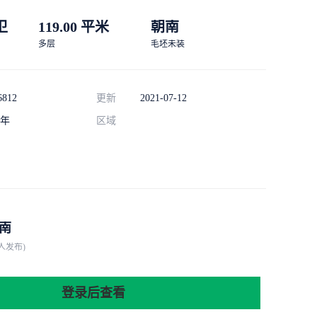
 卫
119.00 平米
朝南
多层
毛坯未装
6812
更新
2021-07-12
年
区域
南
人发布)
登录后查看