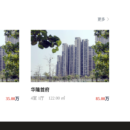
更多
华隆首府
4室 1厅
122.00 ㎡
35.00
万
85.00
万