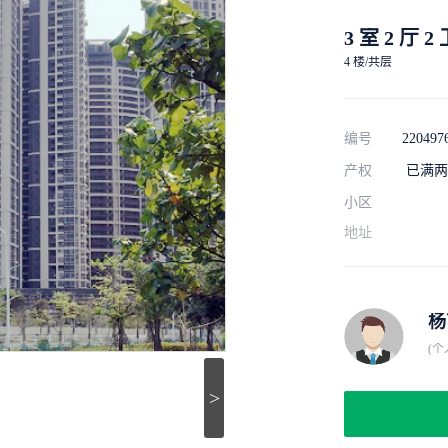
3 室 2 厅 2
4 楼/共层
编号
220497
产权
已满两
小区
地址
杨
(个
>