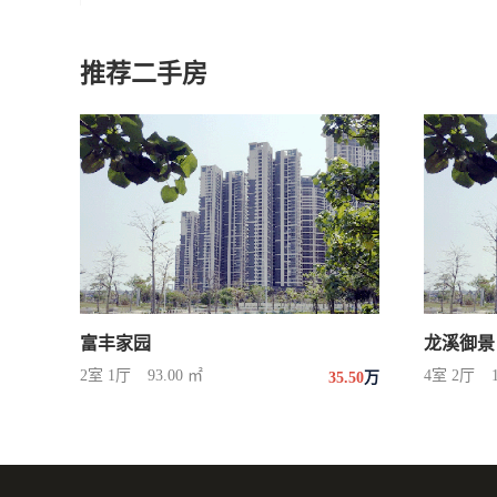
推荐二手房
富丰家园
龙溪御景
2室 1厅
93.00 ㎡
4室 2厅
35.50
万