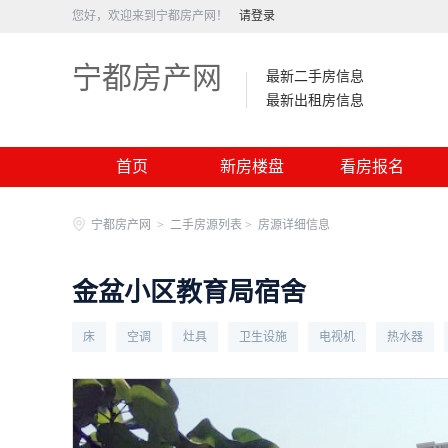
您好，欢迎来到宁都房产网！
请登录
宁都房产网
最新二手房信息
最新出租房信息
首页
新房楼盘
看房报名
宁都房产网
>
二手房源列表 >
房源详细信息
金盆小区教育局宿舍
床
空调
灶具
卫生设施
电视机
热水器