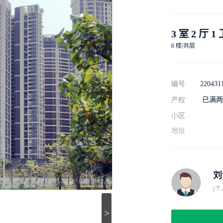
3 室 2 厅 1
6 楼/共层
编号
220431
产权
已满两
小区
地址
刘
(个
>