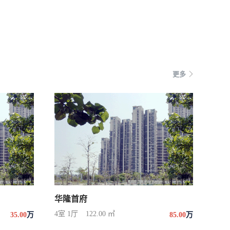
更多
华隆首府
4室 1厅
122.00 ㎡
35.00
万
85.00
万