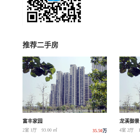
推荐二手房
富丰家园
龙溪御景
2室 1厅
93.00 ㎡
4室 2厅
35.50
万