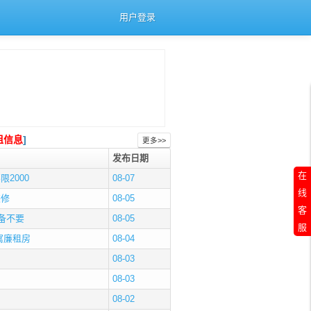
用户登录
租信息
]
更多>>
发布日期
在
2000
08-07
线
装修
08-05
客
设备不要
08-05
服
寓廉租房
08-04
08-03
08-03
08-02