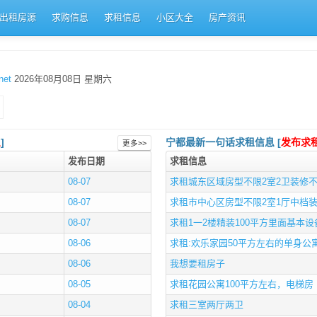
出租房源
求购信息
求租信息
小区大全
房产资讯
.net
2026年08月08日 星期六
息
]
宁都最新一句话求租信息 [
发布求
更多>>
发布日期
求租信息
08-07
求租城东区域房型不限2室2卫装修不限
08-07
求租市中心区房型不限2室1厅中档
08-07
求租1一2楼精装100平方里面基本
08-06
求租:欢乐家园50平方左右的单身公
08-06
我想要租房子
08-05
求租花园公寓100平方左右，电梯房
08-04
求租三室两厅两卫