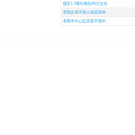
城区1-3楼价格在80万左右
求购区域不限小高层简单...
求购市中心区房型不限中...