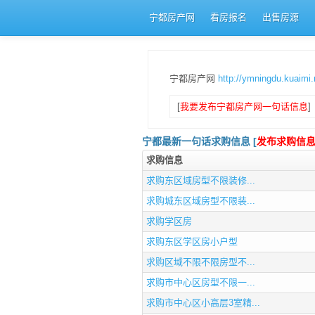
宁都房产网
看房报名
出售房源
宁都房产网
http://ymningdu.kuaimi
[
我要发布宁都房产网一句话信息
]
宁都最新一句话求购信息 [
发布求购信
求购信息
求购东区域房型不限装修...
求购城东区域房型不限装...
求购学区房
求购东区学区房小户型
求购区域不限不限房型不...
求购市中心区房型不限一...
求购市中心区小高层3室精...