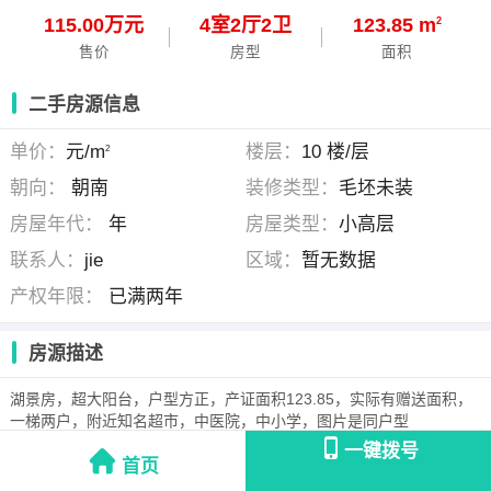
115.00万元
4
室
2
厅
2
卫
123.85 m
2
售价
房型
面积
二手房源信息
单价：
元/m
楼层：
10 楼/层
2
朝向：
朝南
装修类型：
毛坯未装
房屋年代：
年
房屋类型：
小高层
联系人：
jie
区域：
暂无数据
产权年限：
已满两年
房源描述
湖景房，超大阳台，户型方正，产证面积123.85，实际有赠送面积，
一梯两户，附近知名超市，中医院，中小学，图片是同户型
一键拨号
首页
jie
(个人发布)