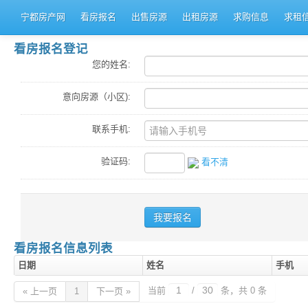
宁都房产网
看房报名
出售房源
出租房源
求购信息
求租
看房报名登记
您的姓名:
意向房源（小区):
联系手机:
验证码:
看不清
看房报名信息列表
日期
姓名
手机
当前
/
条，共 0 条
« 上一页
1
下一页 »