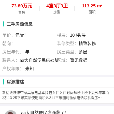
73.80万元
4
室
3
厅
3
卫
113.25 m
2
售价
房型
面积
二手房源信息
单价：
元/m
楼层：
10 楼/层
2
朝向：
装修类型：
精致装修
房屋年代：
年
房屋类型：
多层
联系人：
aa大自然便民店@黎
区域：
暂无数据
产权年限：
未知
房源描述
新精致装修带家具家电基本拎包入住入住时间短楼上楼下复式每套面
积113.25平米实际使用面积达211平米随时微信电话联系看房～
aa大自然便民店@黎
( )