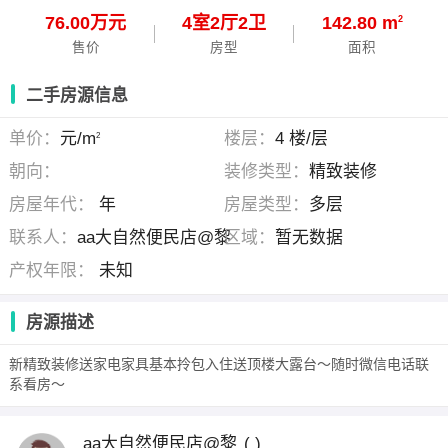
76.00万元
4
室
2
厅
2
卫
142.80 m
2
售价
房型
面积
二手房源信息
单价：
元/m
楼层：
4 楼/层
2
朝向：
装修类型：
精致装修
房屋年代：
年
房屋类型：
多层
联系人：
aa大自然便民店@黎
区域：
暂无数据
产权年限：
未知
房源描述
新精致装修送家电家具基本拎包入住送顶楼大露台～随时微信电话联
系看房～
aa大自然便民店@黎
( )