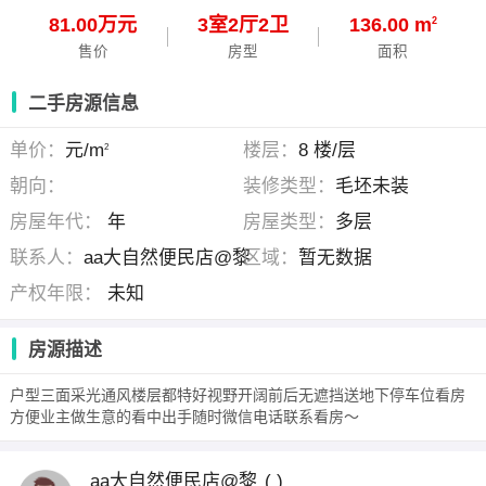
81.00万元
3
室
2
厅
2
卫
136.00 m
2
售价
房型
面积
二手房源信息
单价：
元/m
楼层：
8 楼/层
2
朝向：
装修类型：
毛坯未装
房屋年代：
年
房屋类型：
多层
联系人：
aa大自然便民店@黎
区域：
暂无数据
产权年限：
未知
房源描述
户型三面采光通风楼层都特好视野开阔前后无遮挡送地下停车位看房
方便业主做生意的看中出手随时微信电话联系看房～
aa大自然便民店@黎
( )